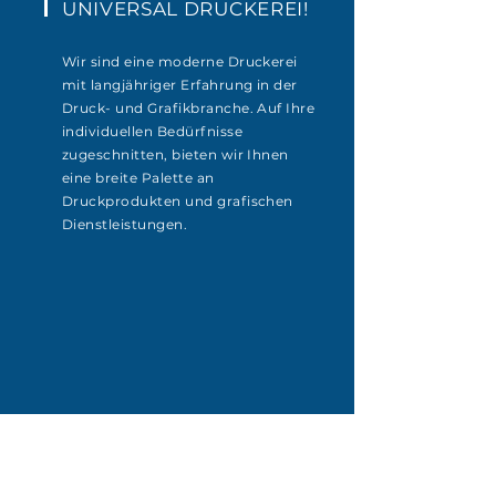
UNIVERSAL DRUCKEREI!
GmbH
Wir sind eine moderne Druckerei
mit langjähriger Erfahrung in der
Druck- und Grafikbranche. Auf Ihre
03842/447760 • ww
w
.unidruck.at
individuellen Bedürfnisse
GmbH
zugeschnitten, bieten wir Ihnen
lefo
n
: 03842
/
447760 • ww
w
.
un
idr
u
ck.a
t
eine breite Palette an
Druckprodukten und grafischen
Dienstleistungen.